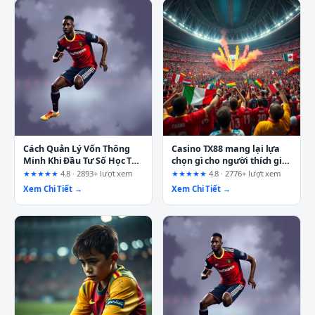
Cách Quản Lý Vốn Thông
Casino TX88 mang lại lựa
Minh Khi Đầu Tư Số Học Tại
chọn gì cho người thích giải
Sxj.uk.com
trí ngắn trong ngày?
★★★★★
4.8 · 2893+ lượt xem
★★★★★
4.8 · 2776+ lượt xem
Xem Chi Tiết →
Xem Chi Tiết →