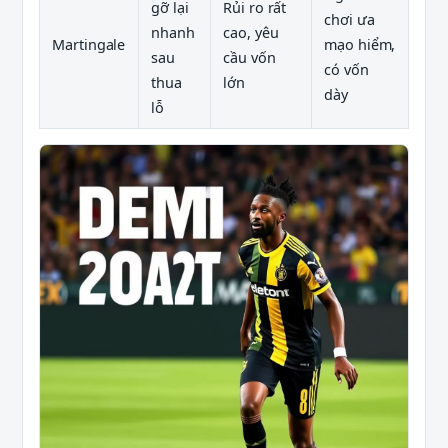
gỡ lại
Rủi ro rất
chơi ưa
nhanh
cao, yêu
Martingale
mạo hiểm,
sau
cầu vốn
có vốn
thua
lớn
dày
lỗ