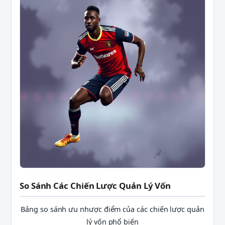
So Sánh Các Chiến Lược Quản Lý Vốn
Bảng so sánh ưu nhược điểm của các chiến lược quản
lý vốn phổ biến