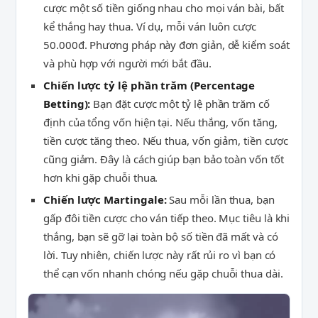
cược một số tiền giống nhau cho mọi ván bài, bất
kể thắng hay thua. Ví dụ, mỗi ván luôn cược
50.000đ. Phương pháp này đơn giản, dễ kiểm soát
và phù hợp với người mới bắt đầu.
Chiến lược tỷ lệ phần trăm (Percentage
Betting):
Bạn đặt cược một tỷ lệ phần trăm cố
định của tổng vốn hiện tại. Nếu thắng, vốn tăng,
tiền cược tăng theo. Nếu thua, vốn giảm, tiền cược
cũng giảm. Đây là cách giúp bạn bảo toàn vốn tốt
hơn khi gặp chuỗi thua.
Chiến lược Martingale:
Sau mỗi lần thua, bạn
gấp đôi tiền cược cho ván tiếp theo. Mục tiêu là khi
thắng, bạn sẽ gỡ lại toàn bộ số tiền đã mất và có
lời. Tuy nhiên, chiến lược này rất rủi ro vì bạn có
thể cạn vốn nhanh chóng nếu gặp chuỗi thua dài.