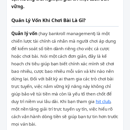
vững.
Quản Lý Vốn Khi Chơi Bài Là Gì?
Quản lý vốn
(hay bankroll management) là một
chiến lược tài chính cá nhân mà người chơi áp dụng
để kiểm soát số tiền dành riêng cho việc cá cược
hoặc chơi bài. Nói một cách đơn giản, đây là kế
hoạch chi tiêu giúp bạn biết chính xác mình sẽ chơi
bao nhiêu, cược bao nhiêu mỗi ván và khi nào nên
dừng lại. Đối với bất kỳ ai tham gia các trò chơi bài
trực tuyến, việc nắm vững kỹ năng này không chỉ
giúp bảo vệ túi tiền mà còn là yếu tố then chốt để
duy trì niềm vui lâu dài. Khi bạn tham gia
hit club
,
một nền tảng giải trí trực tuyến uy tín, việc hiểu rõ
cách vận hành dòng tiền sẽ giúp bạn tự tin hơn trước
mọi ván bài.