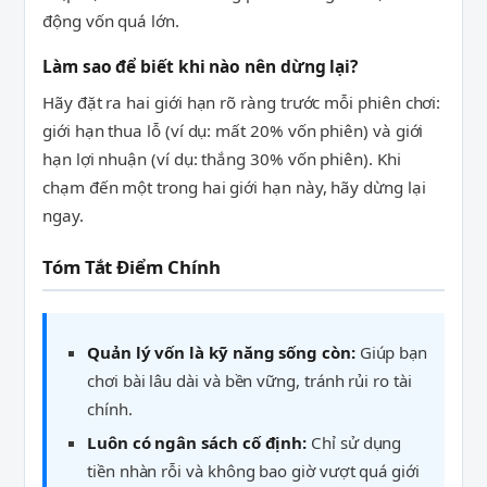
động vốn quá lớn.
Làm sao để biết khi nào nên dừng lại?
Hãy đặt ra hai giới hạn rõ ràng trước mỗi phiên chơi:
giới hạn thua lỗ (ví dụ: mất 20% vốn phiên) và giới
hạn lợi nhuận (ví dụ: thắng 30% vốn phiên). Khi
chạm đến một trong hai giới hạn này, hãy dừng lại
ngay.
Tóm Tắt Điểm Chính
Quản lý vốn là kỹ năng sống còn:
Giúp bạn
chơi bài lâu dài và bền vững, tránh rủi ro tài
chính.
Luôn có ngân sách cố định:
Chỉ sử dụng
tiền nhàn rỗi và không bao giờ vượt quá giới