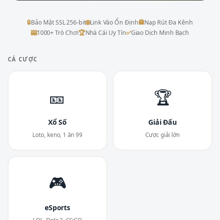
🔒
Bảo Mật SSL 256-bit
🌐
Link Vào Ổn Định
🏦
Nạp Rút Đa Kênh
🎰
1000+ Trò Chơi
🏆
Nhà Cái Uy Tín
✅
Giao Dịch Minh Bạch
CÁ CƯỢC
🎫
🏆
Xổ Số
Giải Đấu
Loto, keno, 1 ăn 99
Cược giải lớn
🎮
eSports