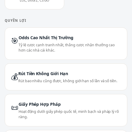
LOL, Dota 2, CS:GO
QUYỀN LỢI
Odds Cao Nhất Thị Trường
🎯
Tỷ lệ cược cạnh tranh nhất, thắng cược nhận thưởng cao
hơn các nhà cái khác.
Rút Tiền Không Giới Hạn
💰
Rút bao nhiêu cũng được, không giới hạn số lần và số tiền.
Giấy Phép Hợp Pháp
📜
Hoạt động dưới giấy phép quốc tế, minh bạch và pháp lý rõ
ràng.