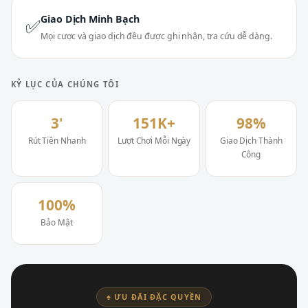
Giao Dịch Minh Bạch
✅
Mọi cược và giao dịch đều được ghi nhận, tra cứu dễ dàng.
KỶ LỤC CỦA CHÚNG TÔI
3'
151K+
98%
Rút Tiền Nhanh
Lượt Chơi Mỗi Ngày
Giao Dịch Thành
Công
100%
Bảo Mật
♠ ƯU ĐÃI ĐẶC QUYỀN