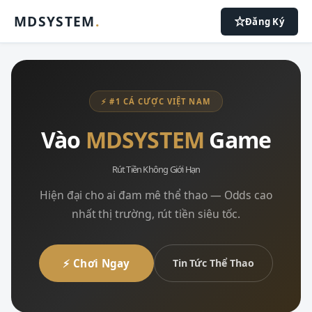
MDSYSTEM
.
Đăng Ký
⚡ #1 CÁ CƯỢC VIỆT NAM
Vào
MDSYSTEM
Game
Rút Tiền Không Giới Hạn
Hiện đại cho ai đam mê thể thao — Odds cao
nhất thị trường, rút tiền siêu tốc.
⚡ Chơi Ngay
Tin Tức Thể Thao