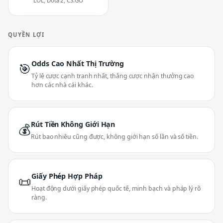
LOL, Dota 2, CS:GO
QUYỀN LỢI
Odds Cao Nhất Thị Trường
🎯
Tỷ lệ cược cạnh tranh nhất, thắng cược nhận thưởng cao
hơn các nhà cái khác.
Rút Tiền Không Giới Hạn
💰
Rút bao nhiêu cũng được, không giới hạn số lần và số tiền.
Giấy Phép Hợp Pháp
📜
Hoạt động dưới giấy phép quốc tế, minh bạch và pháp lý rõ
ràng.