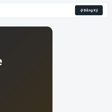
Đăng Ký
e