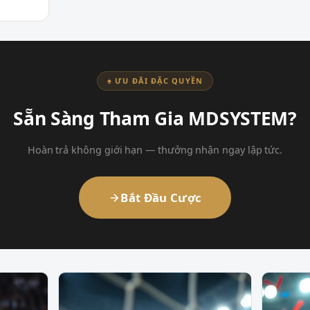
♠ ƯU ĐÃI ĐẶC QUYỀN
Sẵn Sàng Tham Gia MDSYSTEM?
Hoàn trả không giới hạn — thưởng nhận ngay lập tức.
Bắt Đầu Cược