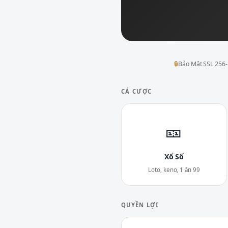
🔒
Bảo Mật SSL 256-
CÁ CƯỢC
🎫
Xổ Số
Loto, keno, 1 ăn 99
QUYỀN LỢI