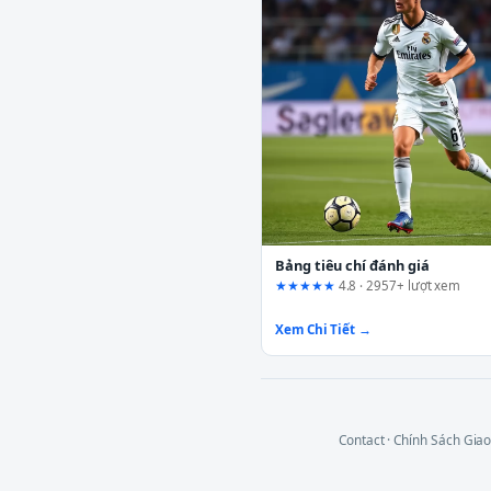
Bảng tiêu chí đánh giá
★★★★★
4.8 · 2957+ lượt xem
Xem Chi Tiết →
Contact
·
Chính Sách Giao