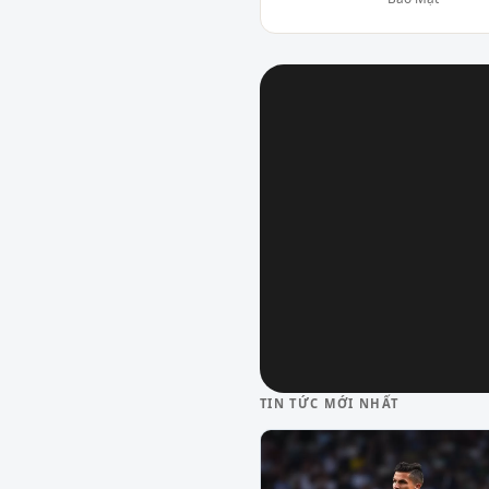
TIN TỨC MỚI NHẤT