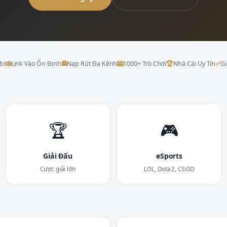
bit
🌐
Link Vào Ổn Định
🏦
Nạp Rút Đa Kênh
🎰
1000+ Trò Chơi
🏆
Nhà Cái Uy Tín
✅
Gi
🏆
🎮
Giải Đấu
eSports
Cược giải lớn
LOL, Dota 2, CS:GO