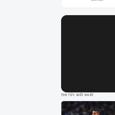
TIN TỨC MỚI NHẤT