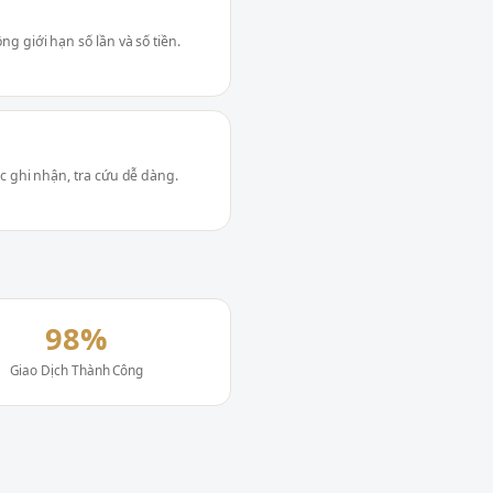
g giới hạn số lần và số tiền.
c ghi nhận, tra cứu dễ dàng.
98%
Giao Dịch Thành Công