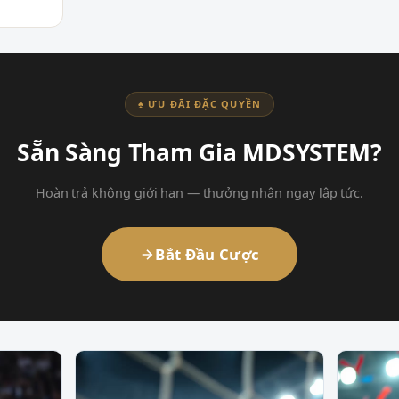
♠ ƯU ĐÃI ĐẶC QUYỀN
Sẵn Sàng Tham Gia MDSYSTEM?
Hoàn trả không giới hạn — thưởng nhận ngay lập tức.
Bắt Đầu Cược