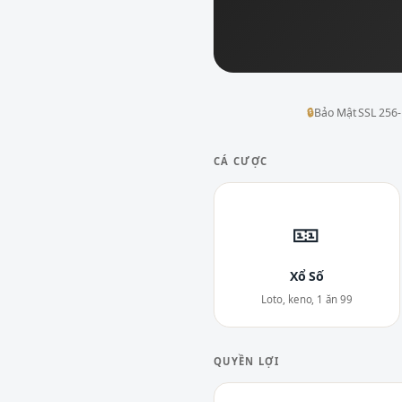
🔒
Bảo Mật SSL 256-
CÁ CƯỢC
🎫
Xổ Số
Loto, keno, 1 ăn 99
QUYỀN LỢI