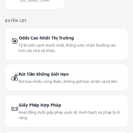
LOL, Dota 2, CS:GO
QUYỀN LỢI
Odds Cao Nhất Thị Trường
🎯
Tỷ lệ cược cạnh tranh nhất, thắng cược nhận thưởng cao
hơn các nhà cái khác.
Rút Tiền Không Giới Hạn
💰
Rút bao nhiêu cũng được, không giới hạn số lần và số tiền.
Giấy Phép Hợp Pháp
📜
Hoạt động dưới giấy phép quốc tế, minh bạch và pháp lý rõ
ràng.