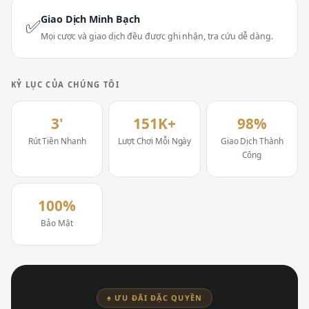
Giao Dịch Minh Bạch
✅
Mọi cược và giao dịch đều được ghi nhận, tra cứu dễ dàng.
KỶ LỤC CỦA CHÚNG TÔI
3'
151K+
98%
Rút Tiền Nhanh
Lượt Chơi Mỗi Ngày
Giao Dịch Thành
Công
100%
Bảo Mật
♠ ƯU ĐÃI ĐẶC QUYỀN