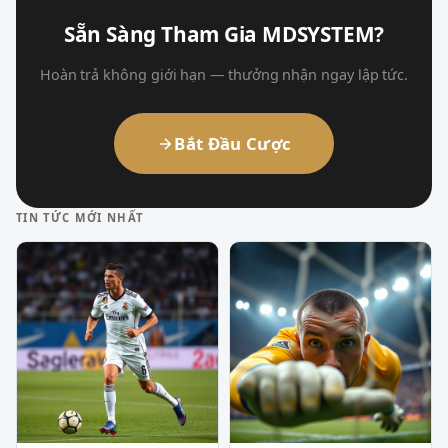
Sẵn Sàng Tham Gia MDSYSTEM?
Hoàn trả không giới hạn — thưởng nhận ngay lập tức.
Bắt Đầu Cược
TIN TỨC MỚI NHẤT