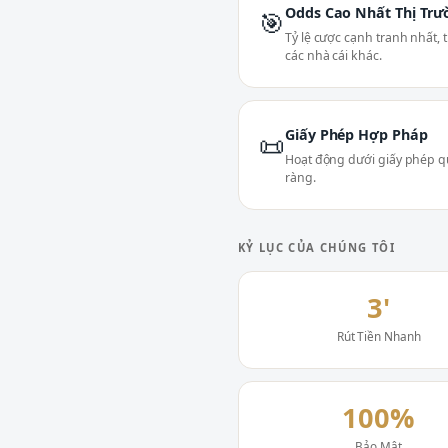
Odds Cao Nhất Thị Trư
🎯
Tỷ lệ cược cạnh tranh nhất
các nhà cái khác.
Giấy Phép Hợp Pháp
📜
Hoạt động dưới giấy phép qu
ràng.
KỶ LỤC CỦA CHÚNG TÔI
3'
Rút Tiền Nhanh
100%
Bảo Mật