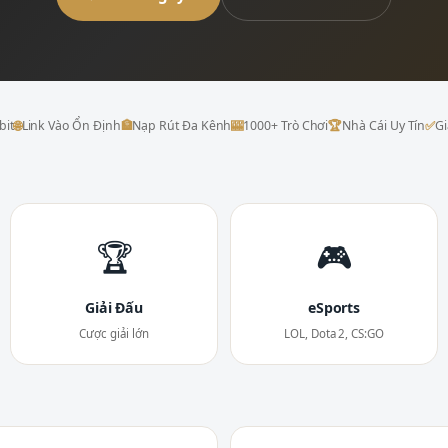
bit
🌐
Link Vào Ổn Định
🏦
Nạp Rút Đa Kênh
🎰
1000+ Trò Chơi
🏆
Nhà Cái Uy Tín
✅
Gi
🏆
🎮
Giải Đấu
eSports
Cược giải lớn
LOL, Dota 2, CS:GO