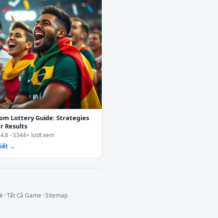
om Lottery Guide: Strategies
r Results
★
4.8 · 3344+ lượt xem
iết →
é
·
Tất Cả Game
·
Sitemap