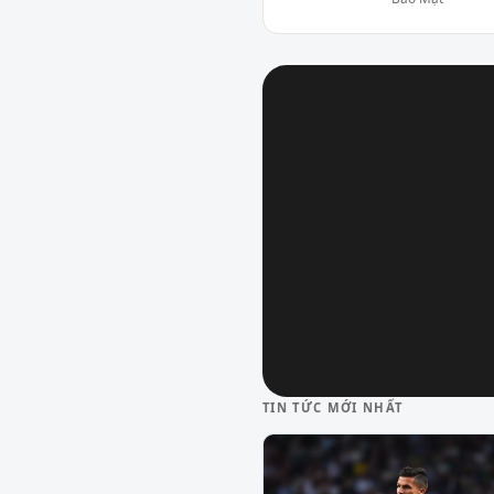
TIN TỨC MỚI NHẤT