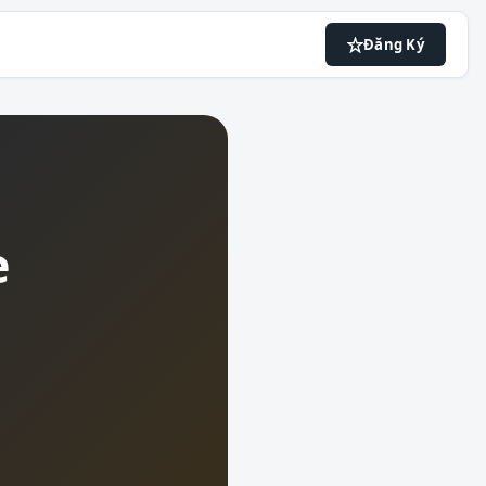
Đăng Ký
e