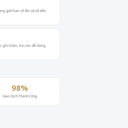
g giới hạn số lần và số tiền.
c ghi nhận, tra cứu dễ dàng.
98%
Giao Dịch Thành Công