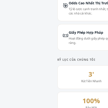
Odds Cao Nhất Thị Trư
🎯
Tỷ lệ cược cạnh tranh nhất
các nhà cái khác.
Giấy Phép Hợp Pháp
📜
Hoạt động dưới giấy phép qu
ràng.
KỶ LỤC CỦA CHÚNG TÔI
3'
Rút Tiền Nhanh
100%
Bảo Mật