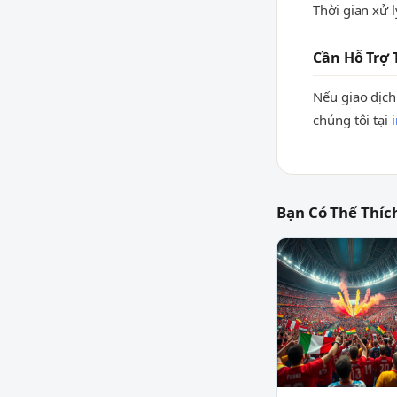
Thời gian xử 
Cần Hỗ Trợ
Nếu giao dịch
chúng tôi tại
Bạn Có Thể Thíc