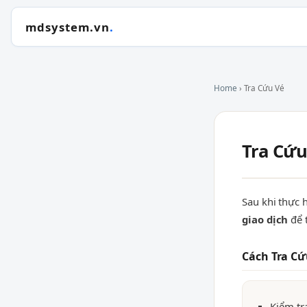
mdsystem.vn
.
Home
› Tra Cứu Vé
Tra Cứu
Sau khi thực 
giao dịch
để t
Cách Tra C
Kiểm tr