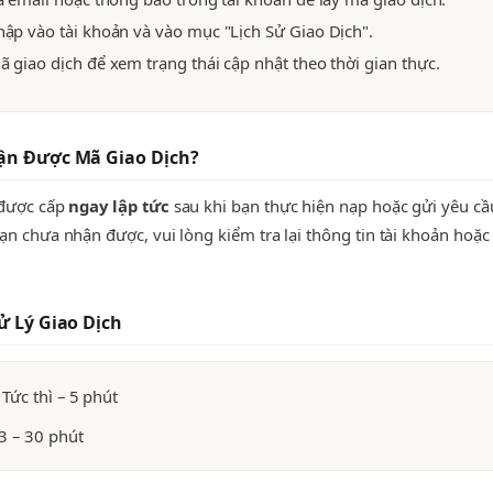
ập vào tài khoản và vào mục "Lịch Sử Giao Dịch".
 giao dịch để xem trạng thái cập nhật theo thời gian thực.
ận Được Mã Giao Dịch?
 được cấp
ngay lập tức
sau khi bạn thực hiện nạp hoặc gửi yêu cầu
ạn chưa nhận được, vui lòng kiểm tra lại thông tin tài khoản hoặc 
ử Lý Giao Dịch
Tức thì – 5 phút
3 – 30 phút