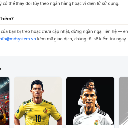
lý có thể thay đổi tùy theo ngân hàng hoặc ví điện tử sử dụng.
 Thêm?
 của bạn bị treo hoặc chưa cập nhật, đừng ngần ngại liên hệ — em
info@mdsystem.vn
kèm mã giao dịch, chúng tôi sẽ kiểm tra ngay.
h