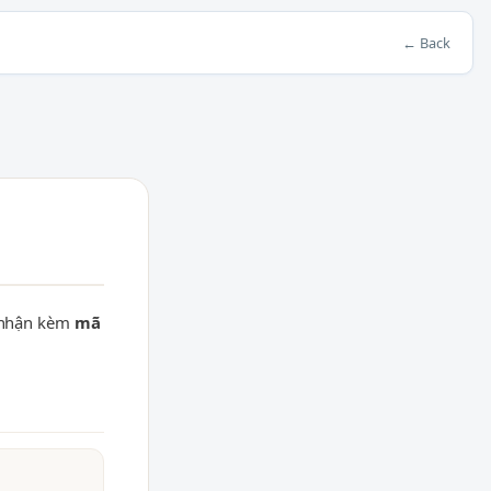
← Back
c nhận kèm
mã