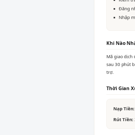
Đăng nh
Nhập mã
Khi Nào Nh
Mã giao dịch
sau 30 phút b
trợ.
Thời Gian X
Nạp Tiền:
Rút Tiền: